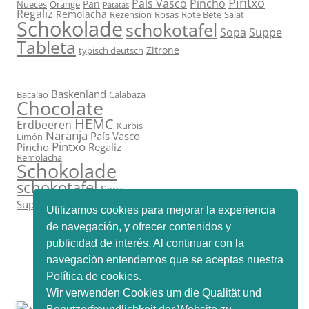
Pintxo
País Vasco
Pincho
Pan
Nueces
Orange
Patatas
Regaliz
Remolacha
Rezension
Rosas
Rote Bete
Salat
Schokolade
schokotafel
Sopa
Suppe
Tableta
Zitrone
typisch deutsch
Baskenland
Bacalao
Calabaza
Chocolate
HEMC
Erdbeeren
Kurbis
Naranja
País Vasco
Limón
Pintxo
Pincho
Regaliz
Remolacha
Schokolade
schokotafel
Sopa
Tableta
Suppe
Zitrone
Utilizamos cookies para mejorar la experiencia
de navegación, y ofrecer contenidos y
publicidad de interés. Al continuar con la
navegaciòn entendemos que se aceptas nuestra
Política de cookies.
Wir verwenden Cookies um die Qualität und