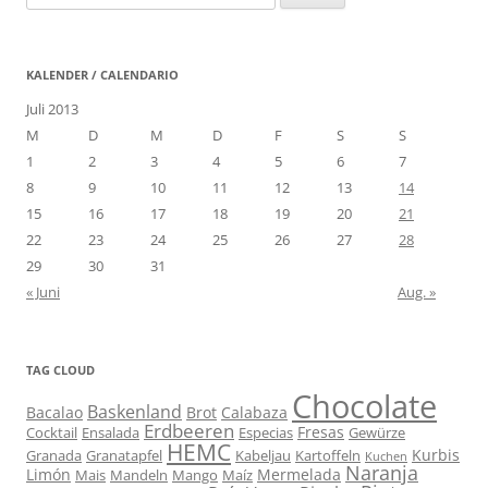
nach:
KALENDER / CALENDARIO
Juli 2013
M
D
M
D
F
S
S
1
2
3
4
5
6
7
8
9
10
11
12
13
14
15
16
17
18
19
20
21
22
23
24
25
26
27
28
29
30
31
« Juni
Aug. »
TAG CLOUD
Chocolate
Baskenland
Bacalao
Brot
Calabaza
Erdbeeren
Fresas
Cocktail
Ensalada
Especias
Gewürze
HEMC
Kurbis
Granada
Granatapfel
Kabeljau
Kartoffeln
Kuchen
Naranja
Limón
Mermelada
Mais
Mandeln
Mango
Maíz