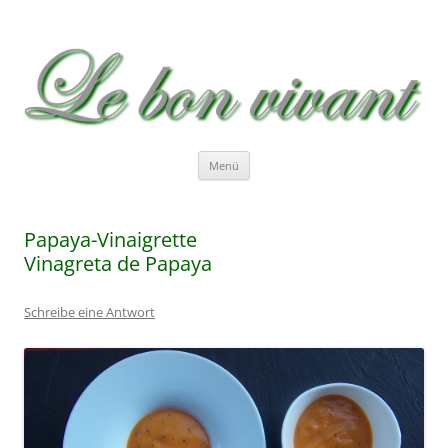
Le bon vivant
Rezepte zum Nachkochen – Recetas …
Zum
Menü
Inhalt
springen
Papaya-Vinaigrette
Vinagreta de Papaya
Schreibe eine Antwort