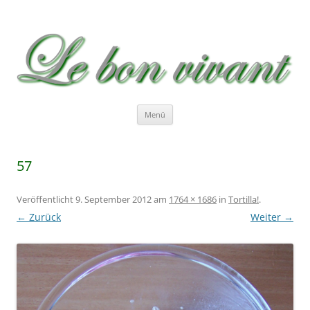
Le bon vivant
Rezepte zum Nachkochen – Recetas …
Zum
Menü
Inhalt
springen
57
Veröffentlicht
9. September 2012
am
1764 × 1686
in
Tortilla!
.
← Zurück
Weiter →