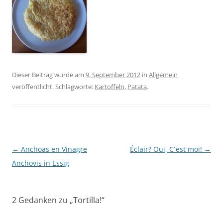
Dieser Beitrag wurde am
9. September 2012
in
Allgemein
veröffentlicht. Schlagworte:
Kartoffeln
,
Patata
.
Beitragsnavigation
←
Anchoas en Vinagre
Éclair? Oui, C´est moi!
→
Anchovis in Essig
2 Gedanken zu „
Tortilla!
“