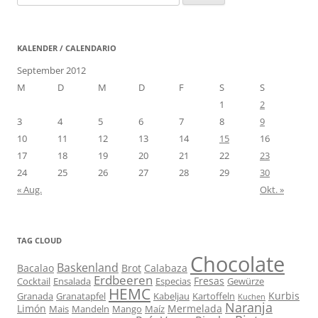
nach:
KALENDER / CALENDARIO
September 2012
M
D
M
D
F
S
S
1
2
3
4
5
6
7
8
9
10
11
12
13
14
15
16
17
18
19
20
21
22
23
24
25
26
27
28
29
30
« Aug.
Okt. »
TAG CLOUD
Chocolate
Baskenland
Bacalao
Brot
Calabaza
Erdbeeren
Fresas
Cocktail
Ensalada
Especias
Gewürze
HEMC
Kurbis
Granada
Granatapfel
Kabeljau
Kartoffeln
Kuchen
Naranja
Limón
Mermelada
Mais
Mandeln
Mango
Maíz