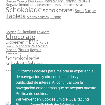
Pintxo
País Vasco
Pincho
Pan
Nueces
Orange
Patatas
Regaliz
Remolacha
Rezension
Rosas
Rote Bete
Salat
Schokolade
schokotafel
Sopa
Suppe
Tableta
Zitrone
typisch deutsch
Baskenland
Bacalao
Calabaza
Chocolate
HEMC
Erdbeeren
Kurbis
Naranja
País Vasco
Limón
Pintxo
Pincho
Regaliz
Remolacha
Schokolade
schokotafel
Sopa
Tableta
Suppe
Zitrone
Utilizamos cookies para mejorar la experiencia
de navegación, y ofrecer contenidos y
publicidad de interés. Al continuar con la
navegaciòn entendemos que se aceptas nuestra
Política de cookies.
Wir verwenden Cookies um die Qualität und
Benutzerfreundlichkeit der Website zu