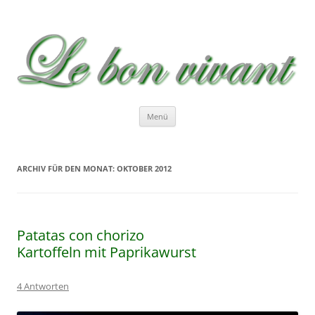
Le bon vivant
Rezepte zum Nachkochen – Recetas …
Zum
Menü
Inhalt
springen
ARCHIV FÜR DEN MONAT:
OKTOBER 2012
Patatas con chorizo
Kartoffeln mit Paprikawurst
4 Antworten