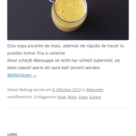
Esta sopa picante de maíz, además de rápida de hacer la
puedes tomar fria o caliente
Diese scharfe Maissuppe ist nicht nur schnell zubereitet, sie
kann sowohl warm als auch kalt serviert werden.
Weiterlesen
→
Dieser Beitrag wurde am
8. Oktober 2012
in
Allgemein
veröffentlicht. Schlagworte:
Mais
,
Maíz
,
Sopa
,
Suppe
.
LINKS