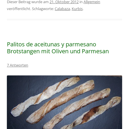
Dieser Beitrag wurde am
21. Oktober 2012
in
Allgemein
veröffentlicht. Schlagworte:
Calabaza
,
Kurbis
.
Palitos de aceitunas y parmesano
Brotstangen mit Oliven und Parmesan
7 Antworten