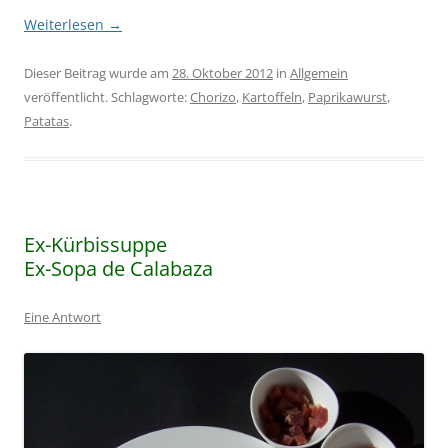
Weiterlesen
→
Dieser Beitrag wurde am
28. Oktober 2012
in
Allgemein
veröffentlicht. Schlagworte:
Chorizo
,
Kartoffeln
,
Paprikawurst
,
Patatas
.
Ex-Kürbissuppe
Ex-Sopa de Calabaza
Eine Antwort