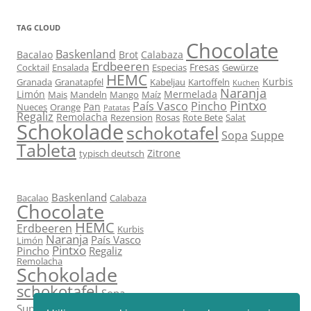
TAG CLOUD
Chocolate
Baskenland
Bacalao
Brot
Calabaza
Erdbeeren
Fresas
Cocktail
Ensalada
Especias
Gewürze
HEMC
Kurbis
Granada
Granatapfel
Kabeljau
Kartoffeln
Kuchen
Naranja
Limón
Mermelada
Mais
Mandeln
Mango
Maíz
Pintxo
País Vasco
Pincho
Pan
Nueces
Orange
Patatas
Regaliz
Remolacha
Rezension
Rosas
Rote Bete
Salat
Schokolade
schokotafel
Sopa
Suppe
Tableta
Zitrone
typisch deutsch
Baskenland
Bacalao
Calabaza
Chocolate
HEMC
Erdbeeren
Kurbis
Naranja
País Vasco
Limón
Pintxo
Pincho
Regaliz
Remolacha
Schokolade
schokotafel
Sopa
Tableta
Suppe
Zitrone