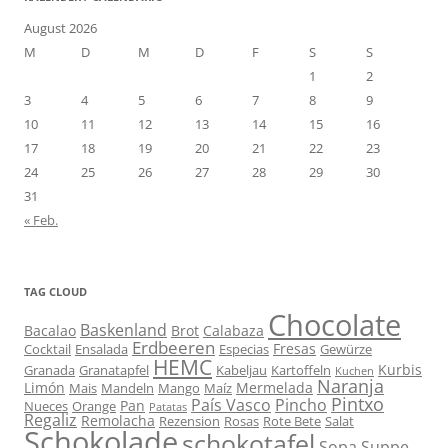
August 2026
M
D
M
D
F
S
S
1
2
3
4
5
6
7
8
9
10
11
12
13
14
15
16
17
18
19
20
21
22
23
24
25
26
27
28
29
30
31
« Feb.
TAG CLOUD
Chocolate
Baskenland
Bacalao
Brot
Calabaza
Erdbeeren
Fresas
Cocktail
Ensalada
Especias
Gewürze
HEMC
Kurbis
Granada
Granatapfel
Kabeljau
Kartoffeln
Kuchen
Naranja
Limón
Mermelada
Mais
Mandeln
Mango
Maíz
Pintxo
País Vasco
Pincho
Pan
Nueces
Orange
Patatas
Regaliz
Remolacha
Rezension
Rosas
Rote Bete
Salat
Schokolade
schokotafel
Sopa
Suppe