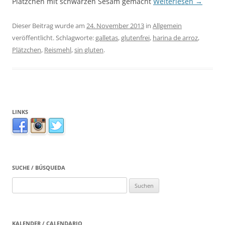
Plätzchen mit schwarzen Sesam gemacht
Weiterlesen
→
Dieser Beitrag wurde am
24. November 2013
in
Allgemein
veröffentlicht. Schlagworte:
galletas
,
glutenfrei
,
harina de arroz
,
Plätzchen
,
Reismehl
,
sin gluten
.
LINKS
SUCHE / BÚSQUEDA
Suchen
nach:
KALENDER / CALENDARIO