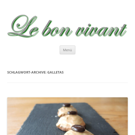
Le bon vivant
Rezepte zum Nachkochen – Recetas …
Zum
Menü
Inhalt
springen
SCHLAGWORT-ARCHIVE:
GALLETAS