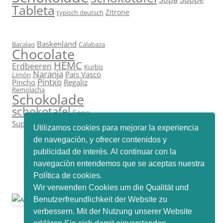
Tableta
Zitrone
typisch deutsch
Baskenland
Bacalao
Calabaza
Chocolate
HEMC
Erdbeeren
Kurbis
Naranja
País Vasco
Limón
Pintxo
Pincho
Regaliz
Remolacha
Schokolade
schokotafel
Sopa
Tableta
Suppe
Zitrone
Utilizamos cookies para mejorar la experiencia
de navegación, y ofrecer contenidos y
publicidad de interés. Al continuar con la
navegaciòn entendemos que se aceptas nuestra
Política de cookies.
Wir verwenden Cookies um die Qualität und
Benutzerfreundlichkeit der Website zu
verbessern. Mit der Nutzung unserer Website