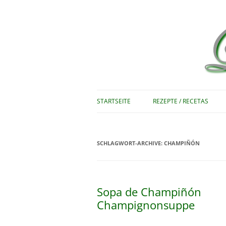
Rezepte zum Nachkochen – Recetas …
Le bon vivant
STARTSEITE
REZEPTE / RECETAS
SCHLAGWORT-ARCHIVE:
CHAMPIÑÓN
Sopa de Champiñón
Champignonsuppe