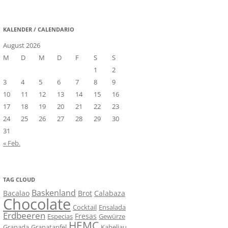
nach:
KALENDER / CALENDARIO
August 2026
M
D
M
D
F
S
S
1
2
3
4
5
6
7
8
9
10
11
12
13
14
15
16
17
18
19
20
21
22
23
24
25
26
27
28
29
30
31
« Feb.
TAG CLOUD
Baskenland
Bacalao
Brot
Calabaza
Chocolate
Cocktail
Ensalada
Erdbeeren
Fresas
Especias
Gewürze
HEMC
Granada
Granatapfel
Kabeljau