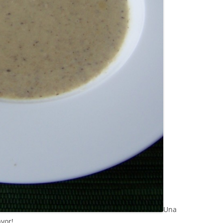
Una
avor!