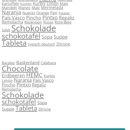
Kurbis
Limón
Kartoffeln
Mais
Kuchen
Mermelada
Mandeln
Mango
Maíz
Naranja
Pan
Nueces
Orange
Patatas
Pintxo
País Vasco
Pincho
Regaliz
Remolacha
Rezension
Rosas
Rote Bete
Schokolade
Salat
schokotafel
Sopa
Suppe
Tableta
Zitrone
typisch deutsch
Baskenland
Bacalao
Calabaza
Chocolate
HEMC
Erdbeeren
Kurbis
Naranja
País Vasco
Limón
Pintxo
Pincho
Regaliz
Remolacha
Schokolade
schokotafel
Sopa
Tableta
Suppe
Zitrone