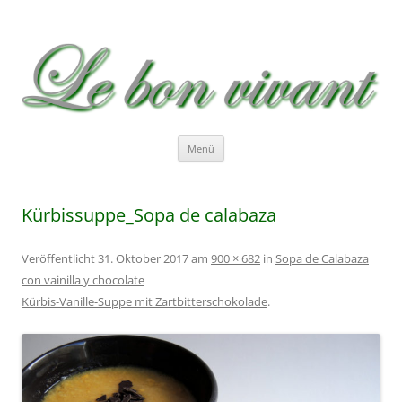
Le bon vivant
Rezepte zum Nachkochen – Recetas …
Zum
Menü
Inhalt
springen
Kürbissuppe_Sopa de calabaza
Veröffentlicht
31. Oktober 2017
am
900 × 682
in
Sopa de Calabaza
con vainilla y chocolate
Kürbis-Vanille-Suppe mit Zartbitterschokolade
.