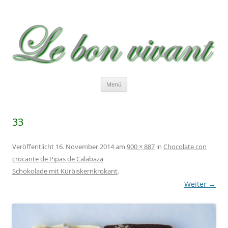
Le bon vivant
Rezepte zum Nachkochen – Recetas …
Zum
Menü
Inhalt
springen
33
Veröffentlicht
16. November 2014
am
900 × 887
in
Chocolate con
crocante de Pipas de Calabaza
Schokolade mit Kürbiskernkrokant
.
Weiter →