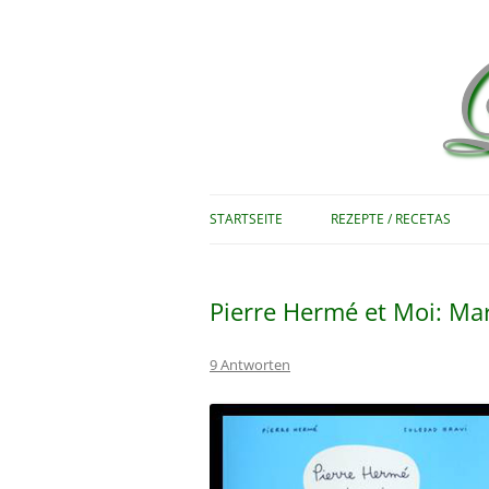
Rezepte zum Nachkochen – Recetas …
Le bon vivant
STARTSEITE
REZEPTE / RECETAS
Pierre Hermé et Moi: Ma
9 Antworten