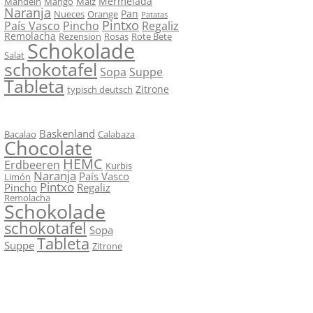
Mermelada
Mandeln
Mango
Maíz
Naranja
Pan
Nueces
Orange
Patatas
Pintxo
País Vasco
Pincho
Regaliz
Remolacha
Rezension
Rosas
Rote Bete
Schokolade
Salat
schokotafel
Sopa
Suppe
Tableta
Zitrone
typisch deutsch
Baskenland
Bacalao
Calabaza
Chocolate
HEMC
Erdbeeren
Kurbis
Naranja
País Vasco
Limón
Pintxo
Pincho
Regaliz
Remolacha
Schokolade
schokotafel
Sopa
Tableta
Suppe
Zitrone