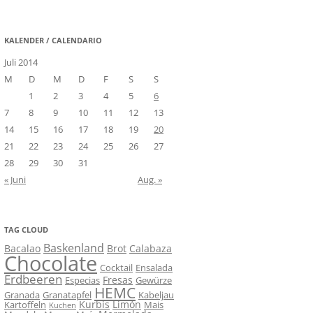
nach:
KALENDER / CALENDARIO
Juli 2014
M
D
M
D
F
S
S
1
2
3
4
5
6
7
8
9
10
11
12
13
14
15
16
17
18
19
20
21
22
23
24
25
26
27
28
29
30
31
« Juni
Aug. »
TAG CLOUD
Baskenland
Bacalao
Brot
Calabaza
Chocolate
Cocktail
Ensalada
Erdbeeren
Fresas
Especias
Gewürze
HEMC
Granada
Granatapfel
Kabeljau
Kurbis
Limón
Kartoffeln
Mais
Kuchen