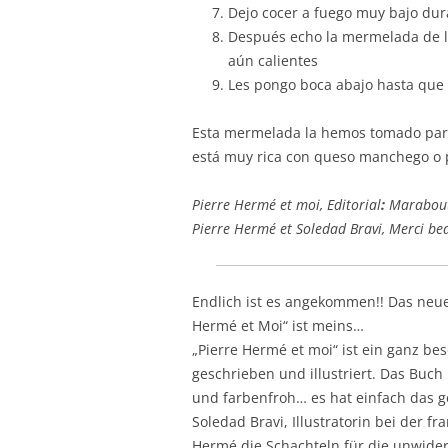
Dejo cocer a fuego muy bajo du
Después echo la mermelada de lim
aún calientes
Les pongo boca abajo hasta que e
Esta mermelada la hemos tomado par
está muy rica con queso manchego o 
Pierre Hermé et moi, Editorial
:
Marabout
Pierre Hermé et Soledad Bravi, Merci be
Endlich ist es angekommen!! Das neu
Hermé et Moi“ ist meins…
„Pierre Hermé et moi“ ist ein ganz b
geschrieben und illustriert. Das Buch i
und farbenfroh… es hat einfach das 
Soledad Bravi, Illustratorin bei der f
Hermé die Schachteln für die unwide