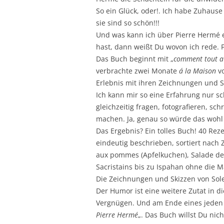
So ein Glück, oder!. Ich habe Zuhause 
sie sind so schön!!!
Und was kann ich über Pierre Hermé
hast, dann weißt Du wovon ich rede. Fa
Das Buch beginnt mit „
comment tout 
verbrachte zwei Monate
á la Maison
vo
Erlebnis mit ihren Zeichnungen und S
Ich kann mir so eine Erfahrung nur s
gleichzeitig fragen, fotografieren, sc
machen. Ja, genau so würde das wohl 
Das Ergebnis? Ein tolles Buch! 40 Re
eindeutig beschrieben, sortiert nach 
aux pommes (Apfelkuchen), Salade de 
Sacristains bis zu Ispahan ohne die 
Die Zeichnungen und Skizzen von Sole
Der Humor ist eine weitere Zutat in d
Vergnügen. Und am Ende eines jeden 
Pierre Hermé
„. Das Buch willst Du nic