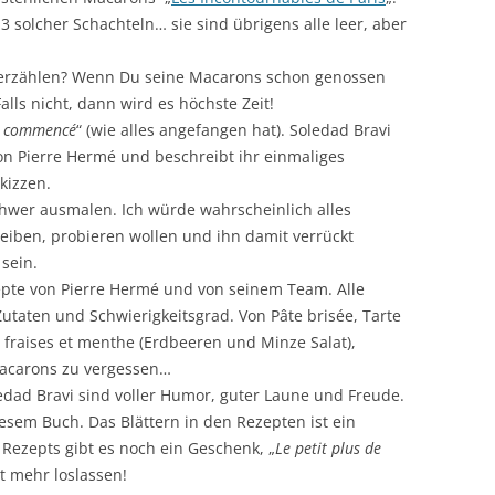
3 solcher Schachteln… sie sind übrigens alle leer, aber
 erzählen? Wenn Du seine Macarons schon genossen
lls nicht, dann wird es höchste Zeit!
a commencé
“ (wie alles angefangen hat). Soledad Bravi
n Pierre Hermé und beschreibt ihr einmaliges
kizzen.
chwer ausmalen. Ich würde wahrscheinlich alles
hreiben, probieren wollen und ihn damit verrückt
sein.
zepte von Pierre Hermé und von seinem Team. Alle
Zutaten und Schwierigkeitsgrad. Von Pâte brisée, Tarte
fraises et menthe (Erdbeeren und Minze Salat),
Macarons zu vergessen…
dad Bravi sind voller Humor, guter Laune und Freude.
iesem Buch. Das Blättern in den Rezepten ist ein
Rezepts gibt es noch ein Geschenk, „
Le petit plus de
ht mehr loslassen!