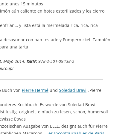
rante unos 15 minutos
ón aún caliente en botes esterilizados y los cierro
nfrían… y lista está la mermelada rica, rica, rica
a desayunar con pan tostado y Pumpernickel. También
para una tarta
, Mayo 2014.
ISBN:
978-2-501-09438-2
aucoup!
e Buch von
Pierre Hermé
und
Soledad Bravi
„Pierre
esonderes Kochbuch. Es wurde von Soledad Bravi
st lustig, originell, einfach zu lesen, schön, humorvoll
gewisse Etwas
ranzösischen Ausgabe von ELLE, designt auch für Pierre
rstehlichen Macarons „
Les Incontournables de Paris
„.