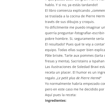
hablo. Y si no, ya estás tardando!!
El libro comienza explicando „
comment
se traslada a la cocina de Pierre He
través de sus dibujos y croquis.
Yo difícilmente me puedo imaginar un
querría preguntar-fotografiar-escribir-
pobre hombre. Si, seguramente sería a
El resultado? Pues qué te voy a conta
equipo. Todas ellas super bien explic
Pâte brisée, Tarte aux pommes (tarta
fresas y menta), Sacristains a Ispaha
Las ilustraciones de Soledad Bravi es
receta un placer. El humor es un ingre
regalo „
Le petit plus de Pierre Hermé
“
Yo normalmente habría empezado con c
pero en este caso me he decidido por
Aquí pues la receta:
Ingredientes: