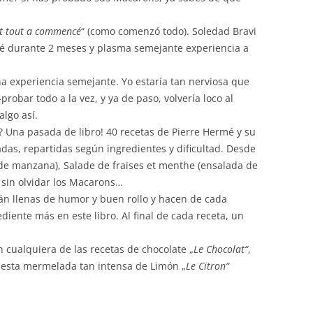
 tout a commencé
“ (como comenzó todo). Soledad Bravi
rmé durante 2 meses y plasma semejante experiencia a
a experiencia semejante. Yo estaría tan nerviosa que
probar todo a la vez, y ya de paso, volvería loco al
lgo así.
r? Una pasada de libro! 40 recetas de Pierre Hermé y su
adas, repartidas según ingredientes y dificultad. Desde
 de manzana), Salade de fraises et menthe (ensalada de
n sin olvidar los Macarons…
tán llenas de humor y buen rollo y hacen de cada
diente más en este libro. Al final de cada receta, un
ualquiera de las recetas de chocolate „
Le Chocolat“
,
 esta mermelada tan intensa de Limón „
Le Citron“