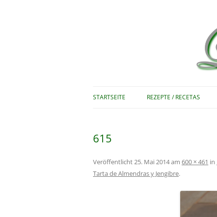
Rezepte zum Nachkochen – Recetas …
Le bon vivant
STARTSEITE
REZEPTE / RECETAS
615
Veröffentlicht
25. Mai 2014
am
600 × 461
in
Tarta de Almendras y Jengibre
.