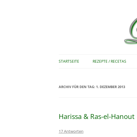
Rezepte zum Nachkochen – Recetas …
Le bon vivant
STARTSEITE
REZEPTE / RECETAS
ARCHIV FÜR DEN TAG:
1. DEZEMBER 2013
Harissa & Ras-el-Hanout
17 Antworten