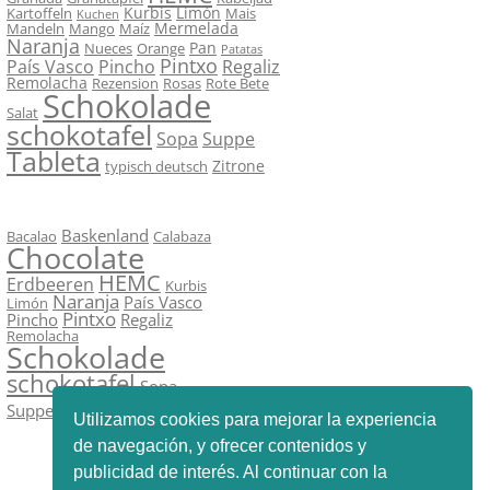
Kurbis
Limón
Kartoffeln
Mais
Kuchen
Mermelada
Mandeln
Mango
Maíz
Naranja
Pan
Nueces
Orange
Patatas
Pintxo
País Vasco
Pincho
Regaliz
Remolacha
Rezension
Rosas
Rote Bete
Schokolade
Salat
schokotafel
Sopa
Suppe
Tableta
Zitrone
typisch deutsch
Baskenland
Bacalao
Calabaza
Chocolate
HEMC
Erdbeeren
Kurbis
Naranja
País Vasco
Limón
Pintxo
Pincho
Regaliz
Remolacha
Schokolade
schokotafel
Sopa
Tableta
Suppe
Zitrone
Utilizamos cookies para mejorar la experiencia
de navegación, y ofrecer contenidos y
publicidad de interés. Al continuar con la