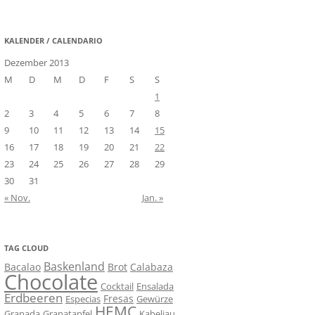
nach:
KALENDER / CALENDARIO
Dezember 2013
M
D
M
D
F
S
S
1
2
3
4
5
6
7
8
9
10
11
12
13
14
15
16
17
18
19
20
21
22
23
24
25
26
27
28
29
30
31
« Nov.
Jan. »
TAG CLOUD
Baskenland
Bacalao
Brot
Calabaza
Chocolate
Cocktail
Ensalada
Erdbeeren
Fresas
Especias
Gewürze
HEMC
Granada
Granatapfel
Kabeljau