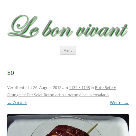
Le bon vivant
Rezepte zum Nachkochen – Recetas …
Zum
Menü
Inhalt
springen
80
Veröffentlicht
26. August 2012
am
1134 × 1143
in
Rote Bete +
Orange => Der Salat
Remolacha + naranja => La ensalada
.
← Zurück
Weiter →