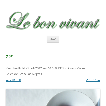
Le bon vivant
Rezepte zum Nachkochen – Recetas …
Zum
Menü
Inhalt
springen
229
Veröffentlicht
23. Juli 2012
am
1473 × 1353
in
Cassis-Gelée
Gelée de Grosellas Negras
.
← Zurück
Weiter →