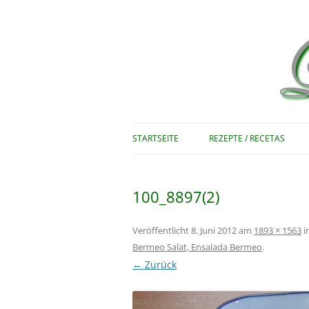
Rezepte zum Nachkochen – Recetas …
Le bon vivant
STARTSEITE
REZEPTE / RECETAS
100_8897(2)
Veröffentlicht
8. Juni 2012
am
1893 × 1563
i
Bermeo Salat, Ensalada Bermeo
.
← Zurück